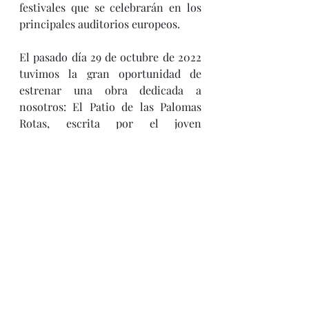
festivales que se celebrarán en los 
principales auditorios europeos.
El pasado día 29 de octubre de 2022 
tuvimos la gran oportunidad de 
estrenar una obra dedicada a 
nosotros: El Patio de las Palomas 
Rotas, escrita por el joven 
compositor Aday Cartagena. A raíz 
de esa experiencia, decidimos 
aportar nuestra pasión e interés por 
la música contemporánea y añadirla 
a nuestro repertorio, 
comprometiéndonos además a darle 
visibilidad en todas las plataformas 
a las que hemos tenido la suerte de 
tener acceso, como el programa 
Andante con Moto presentado por 
Luz Orihuela de Radio Clásica, al 