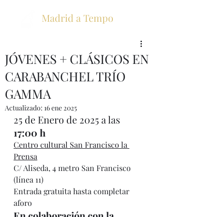
Madrid a Tempo
JÓVENES + CLÁSICOS EN
CARABANCHEL TRÍO
GAMMA
Actualizado:
16 ene 2025
25 de Enero de 2025 a las 
17:00 h
Centro cultural San Francisco la 
Prensa
C/ Aliseda, 4 metro San Francisco 
(línea 11)
Entrada gratuita hasta completar 
aforo
En colaboración con la 